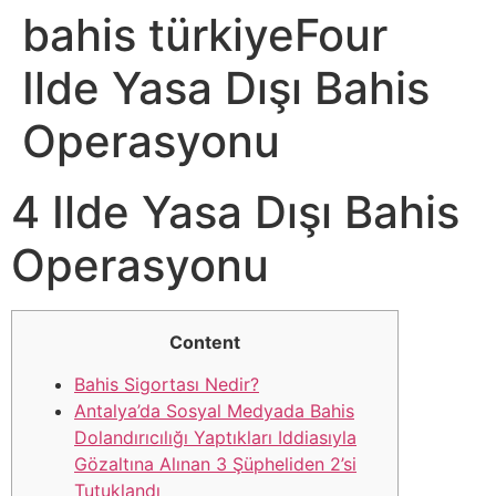
bahis türkiyeFour
Ilde Yasa Dışı Bahis
Operasyonu
4 Ilde Yasa Dışı Bahis
Operasyonu
Content
Bahis Sigortası Nedir?
Antalya’da Sosyal Medyada Bahis
Dolandırıcılığı Yaptıkları Iddiasıyla
Gözaltına Alınan 3 Şüpheliden 2’si
Tutuklandı