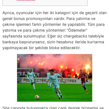
Ayrıca, oyuncular için her iki kategori için de geçerli olan
genel bonus promosyonları vardır. Para yatırma ve
çekme işlemleri farklı yöntemler ile yapılabilir. Tüm para
yatırma ve para çekme yöntemleri “Ödemeler”
sayfasında sunulmuştur. Eğer siz chargebacks talebiyle
bankaya başvurursanız, sizin hesabınız ileride kurtarma
yapılmayacak bir şekilde bloke edilecektir.
Site çapında bulunmakta olan canlı destek hizmetini ve