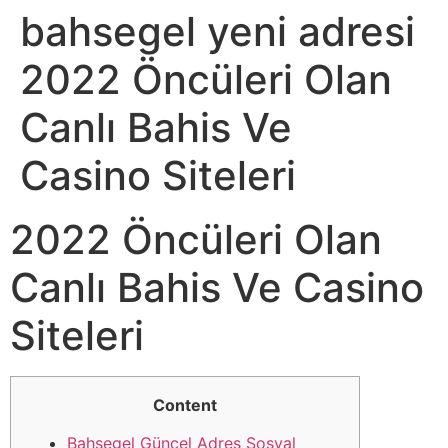
bahsegel yeni adresi
2022 Öncüleri Olan
Canlı Bahis Ve
Casino Siteleri
2022 Öncüleri Olan
Canlı Bahis Ve Casino
Siteleri
Content
Bahsegel Güncel Adres Sosyal