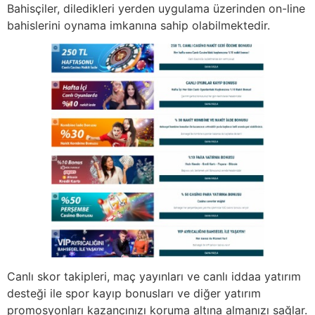
Bahisçiler, diledikleri yerden uygulama üzerinden on-line
bahislerini oynama imkanına sahip olabilmektedir.
Canlı skor takipleri, maç yayınları ve canlı iddaa yatırım
desteği ile spor kayıp bonusları ve diğer yatırım
promosyonları kazancınızı koruma altına almanızı sağlar.