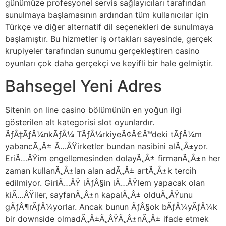
günümüze profesyonel servis sağlayıcıları tarafından
sunulmaya başlamasının ardından tüm kullanıcılar için
Türkçe ve diğer alternatif dil seçenekleri de sunulmaya
başlamıştır. Bu hizmetler iş ortakları sayesinde, gerçek
krupiyeler tarafından sunumu gerçekleştiren casino
oyunları çok daha gerçekçi ve keyifli bir hale gelmiştir.
Bahsegel Yeni Adres
Sitenin on line casino bölümünün en yoğun ilgi
gösterilen alt kategorisi slot oyunlardır.
ÃƒÂ‡ÃƒÂ¼nkÃƒÂ¼ TÃƒÂ¼rkiyeÃ¢Â€Â™deki tÃƒÂ¼m
yabancÃ„Â± Ã…ÂŸirketler bundan nasibini alÃ„Â±yor.
EriÃ…ÂŸim engellemesinden dolayÃ„Â± firmanÃ„Â±n her
zaman kullanÃ„Â±lan alan adÃ„Â± artÃ„Â±k tercih
edilmiyor. GiriÃ…ÂŸ iÃƒÂ§in iÃ…ÂŸlem yapacak olan
kiÃ…ÂŸiler, sayfanÃ„Â±n kapalÃ„Â± olduÃ„ÂŸunu
gÃƒÂ¶rÃƒÂ¼yorlar. Ancak bunun ÃƒÂ§ok bÃƒÂ¼yÃƒÂ¼k
bir downside olmadÃ„Â±Ã„ÂŸÃ„Â±nÃ„Â± ifade etmek