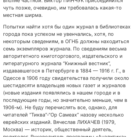
вполне частной. Виктор ПИНЧУК присоединился
чуть позже, очевидно, им требовалась какая-то
местная ширма.
Попытки найти хотя бы один журнал в библиотеках
города пока успехом не увенчались, хотя, по
некоторым сведениям, в ОГНБ должны находиться
семь экземпляров журнала. По сведениям весьма
авторитетного книготоргового, издательского и
литературного журнала “Книжный вестник”,
издававшегося в Петербурге в 1884 — 1916 г. Г., в
Одессе в 1906 году свидетельства получили около
шестидесяти владельцев новых газет и журналов
(новые издания появлялись в нашем городе и в
последующие годы, но значительно меньше, чем в
1906-м). Не буду перечислять все, однако, для
читателей “Тиква”-“Ор Самеах” назову несколько
еврейских изданий. Вячеслав ЛИХАЧЕВ (1979,
Москва) — историк, общественный деятель,
политолог. Руководитель программы «Аналитика»