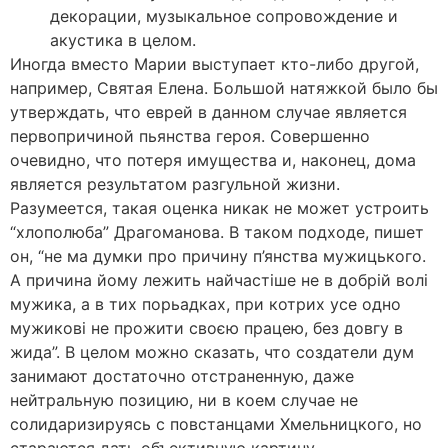
декорации, музыкальное сопровождение и
акустика в целом.
Иногда вместо Марии выступает кто-либо другой,
например, Святая Елена. Большой натяжкой было бы
утверждать, что еврей в данном случае является
первопричиной пьянства героя. Совершенно
очевидно, что потеря имущества и, наконец, дома
является результатом разгульной жизни.
Разумеется, такая оценка никак не может устроить
“хлополюба” Драгоманова. В таком подходе, пишет
он, “не ма думки про причину п’янства мужицького.
А причина йому лежить найчастіше не в добрій волі
мужика, а в тих порьадках, при котрих усе одно
мужикові не прожити своєю працею, без довгу в
жида”. В целом можно сказать, что создатели дум
занимают достаточно отстраненную, даже
нейтральную позицию, ни в коем случае не
солидаризируясь с повстанцами Хмельницкого, но