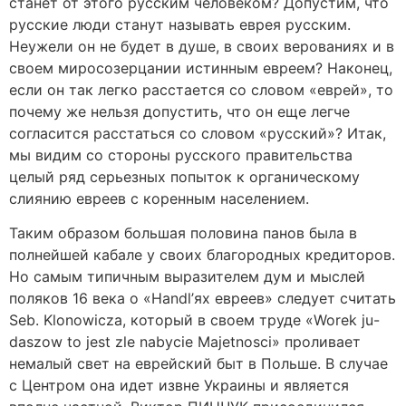
станет от этого русским человеком? Допустим, что
русские люди станут называть еврея русским.
Неужели он не будет в душе, в своих верованиях и в
своем миросозерцании истинным евреем? Наконец,
если он так легко расстается со словом «еврей», то
почему же нельзя допустить, что он еще легче
согласится расстаться со словом «русский»? Итак,
мы видим со стороны русского правительства
целый ряд серьезных попыток к органическому
слиянию евреев с коренным населением.
Таким образом большая половина панов была в
полнейшей кабале у своих благородных кредиторов.
Но самым типичным выразителем дум и мыслей
поляков 16 века о «Handl’ях евреев» следует считать
Seb. Klonowicza, который в своем труде «Worek ju-
daszow to jest zle nabycie Majetnosci» проливает
немалый свет на еврейский быт в Польше. В случае
с Центром она идет извне Украины и является