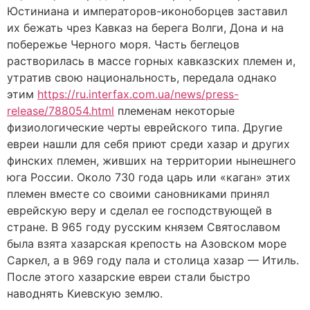
Юстиниана и императоров-иконоборцев заставил
их бежать чрез Кавказ на берега Волги, Дона и на
побережье Черного моря. Часть беглецов
растворилась в массе горных кавказских племен и,
утратив свою национальность, передала однако
этим
https://ru.interfax.com.ua/news/press-
release/788054.html
племенам некоторые
физиологические черты еврейского типа. Другие
евреи нашли для себя приют среди хазар и других
финских племен, живших на территории нынешнего
юга России. Около 730 года царь или «каган» этих
племен вместе со своими сановниками принял
еврейскую веру и сделал ее господствующей в
стране. В 965 году русским князем Святославом
была взята хазарская крепость на Азовском море
Саркел, а в 969 году пала и столица хазар — Итиль.
После этого хазарские евреи стали быстро
наводнять Киевскую землю.