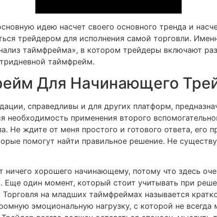
сновную идею насчет своего основного тренда и насче
ться трейдером для исполнения самой торговли. Имен
анализ таймфрейма», в котором трейдеры включают р
утридневной таймфрейм.
ейм Для Начинающего Тре
дации, справедливы и для других платформ, предназна
ся необходимость применения второго вспомогательног
а. Не ждите от меня простого и готового ответа, его п
торые помогут найти правильное решение. Не существу
т ничего хорошего начинающему, потому что здесь оч
 Еще один момент, который стоит учитывать при реш
. Торговля на младших таймфреймах называется кратк
ромную эмоциональную нагрузку, с которой не всегда