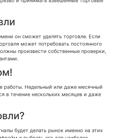
 трезво и принимать взвешенные торговые
вли
емени он сможет уделять торговле. Если
торговля может потребовать постоянного
должны произвести собственные проверки,
антами.
ом!
де работы. Недельный или даже месячный
я в течение нескольких месяцев и даже
овли?
налы будет делать рынок именно на этих
мфрейм и выбрать его для наиболее