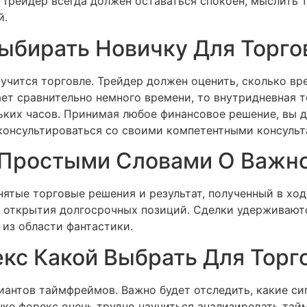
а. Трейдер всегда должен оставаться спокоен, мыслить
й.
ыбирать Новичку Для Торго
аучится торговле. Трейдер должен оценить, сколько вр
ет сравнительно немного времени, то внутридневная 
льких часов. Принимая любое финансовое решение, вы 
консультироваться со своими компетентными консульт
 Простыми Словами О Важн
нятые торговые решения и результат, полученный в хо
я открытия долгосрочных позиций. Сделки удерживаютс
 из области фантастики.
с Какой Выбрать Для Торг
антов таймфреймов. Важно будет отследить, какие сиг
ке форекс очень трудно научиться анализировать тай