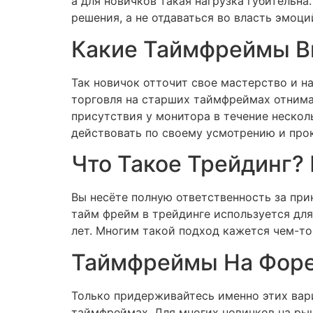
а для новичков такая нагрузка губительн
решения, а не отдаваться во власть эмоци
Какие Таймфреймы В
Так новичок отточит свое мастерство и н
торговля на старших таймфреймах отнима
присутствия у монитора в течение неско
действовать по своему усмотрению и про
Что Такое Трейдинг?
Вы несёте полную ответственность за при
тайм фрейм в трейдинге используется дл
лет. Многим такой подход кажется чем-то
Таймфреймы На Форек
Только придерживайтесь именно этих вари
таймфреймах. Для многих новичков на рын