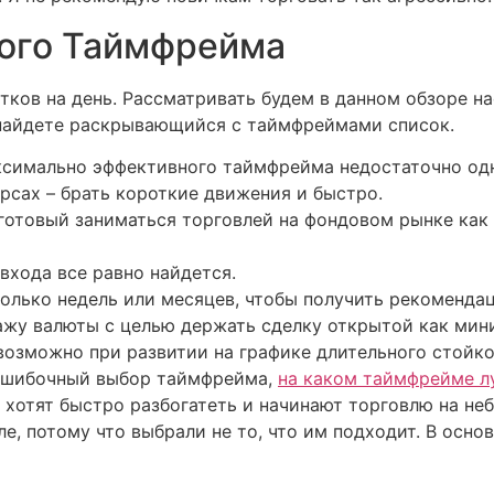
ного Таймфрейма
тков на день. Рассматривать будем в данном обзоре н
ы найдете раскрывающийся с таймфреймами список.
ксимально эффективного таймфрейма недостаточно од
сах – брать короткие движения и быстро.
 готовый заниматься торговлей на фондовом рынке как 
входа все равно найдется.
олько недель или месяцев, чтобы получить рекоменда
ажу валюты с целью держать сделку открытой как мин
возможно при развитии на графике длительного стойког
 ошибочный выбор таймфрейма,
на каком таймфрейме л
 хотят быстро разбогатеть и начинают торговлю на не
ле, потому что выбрали не то, что им подходит. В ос